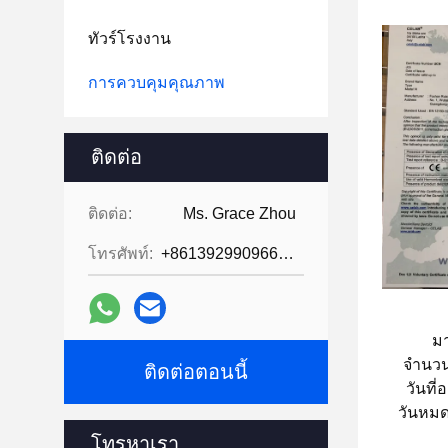
ทัวร์โรงงาน
การควบคุมคุณภาพ
ติดต่อ
ติดต่อ:
Ms. Grace Zhou
โทรศัพท์:
+8613929909663--13690711186
ม
จํานว
ติดต่อตอนนี้
วันที
วันหมด
โทรหาเรา