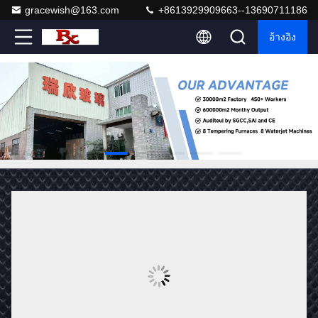
gracewish@163.com
+8613929909663--13690711186
อ้างอิง