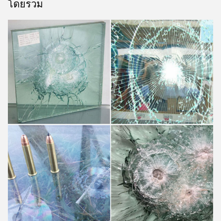
โดยรวม