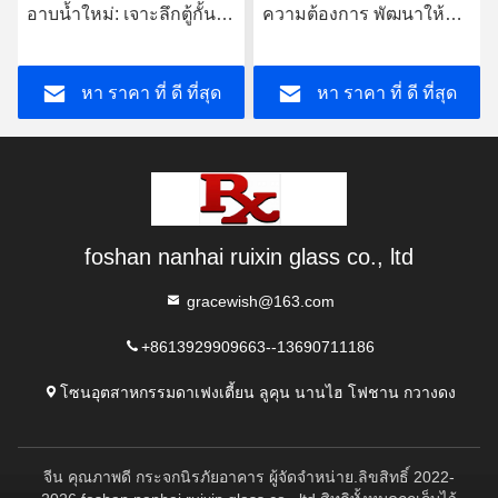
อาบน้ำใหม่: เจาะลึกตู้กั้น
ความต้องการ พัฒนาให้
อาบน้ำแบบสั่งทำ
เหมาะกับความโค้งของ
อวกาศ รวมความสวยงาม
หา ราคา ที่ ดี ที่สุด
หา ราคา ที่ ดี ที่สุด
แบบขั้นต่ํา และฟังก์ชันที่
ใช้ได้
foshan nanhai ruixin glass co., ltd
gracewish@163.com
+8613929909663--13690711186
โซนอุตสาหกรรมดาเฟงเตี้ยน ลูคุน นานไฮ โฟชาน กวางดง
จีน คุณภาพดี กระจกนิรภัยอาคาร ผู้จัดจําหน่าย.ลิขสิทธิ์ 2022-