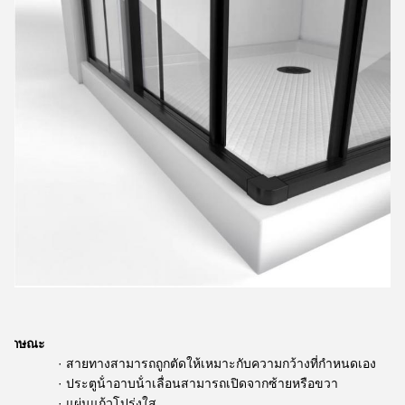
ลักษณะ
· สายทางสามารถถูกตัดให้เหมาะกับความกว้างที่กําหนดเอง
· ประตูน้ําอาบน้ําเลื่อนสามารถเปิดจากซ้ายหรือขวา
· แผ่นแก้วโปร่งใส