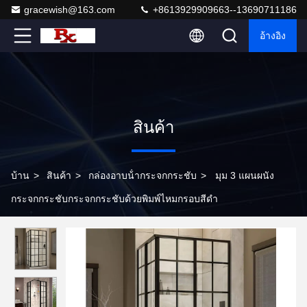
gracewish@163.com
+8613929909663--13690711186
อ้างอิง
สินค้า
บ้าน
>
สินค้า
>
กล่องอาบน้ํากระจกกระชับ
>
มุม 3 แผนผนัง
กระจกกระชับกระจกกระชับด้วยพิมพ์ไหมกรอบสีดํา