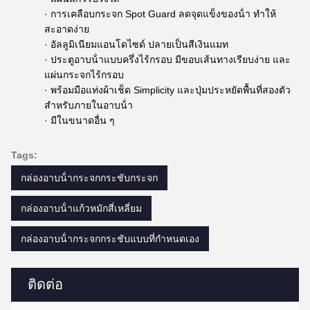
· การเคลือบกระจก Spot Guard ลดจุดแข็งของน้ํา ทําให้
สะอาดง่าย
· อัลลูมิเนียมแอนโดไซด์ ปลายเป็นสีเงินแมท
· ประตูอาบน้ําแบบครึ่งไร้กรอบ มีขอบเส้นทางเรียบง่าย และ
แผ่นกระจกไร้กรอบ
· พร้อมมือแท่งผ้าเช็ด Simplicity และปุ่มประหยัดพื้นที่สองตัว
สําหรับภายในอาบน้ํา
· มีในขนาดอื่น ๆ
Tags:
กล่องอาบน้ํากระจกกระชับกระจก
กล่องอาบน้ําแก้วหมักสี่เหลี่ยม
กล่องอาบน้ํากระจกกระชับแบบที่กําหนดเอง
ติดต่อ