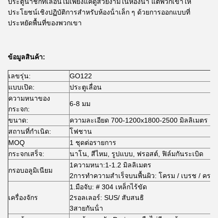
ประตูน้ําชักที่เลื่อนไม่เพียงแค่ดูสวยงามในห้องน้ํา แต่พวกเขาให้
ประโยชน์เชิงปฏิบัติการสําหรับห้องน้ําเล็ก ๆ ด้วยการออกแบบที่
ประหยัดพื้นที่ของพวกเขา
ข้อมูลสินค้า:
เลขรุ่น:
GO122
แบบเปิด:
ประตูเลื่อน
ความหนาของ
6-8 มม
กระจก:
ขนาด:
ความละเอียด 700-1200x1800-2500 มิลลิเมตร
สถานที่กําเนิด:
โฟชาน
MOQ
1 ชุดต่อรายการ
กระจกเสร็จ:
นาโน, สีไหม, รูปแบบ, ฟรอสต์, ฟิล์มกันระเบิด
1ความหนา:1-1.2 มิลลิเมตร
กรอบอลูมิเนียม
2การทําความสําเร็จบนพื้นผิว: โครม / เบรช / คราบ
1.มือจับ: # 304 เหล็กไร้ขัด
เครื่องจักร
2รอลเลอร์: SUS/ สับสนธิ
3สายกันน้ํา