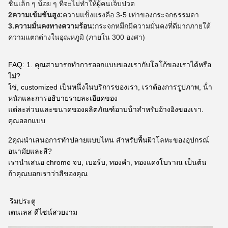
ชิ้นเล็ก ๆ น้อย ๆ ที่จะไม่ทําให้ผู้คนเจ็บปวด
2ความเข้มข้นสูง:
ความแข็งแรงคือ 3-5 เท่าของกระจกธรรมดา
3.ความมั่นคงทางความร้อน:
กระจกหมึกมีความมั่นคงที่ดีมากภายใต้
ความแตกต่างในอุณหภูมิ (ภายใน 300 องศา)
FAQ: 1. คุณสามารถทําการออกแบบของเรากับโลโก้ของเราได้หรือ
ไม่?
ใช่, customized เป็นหนึ่งในบริการของเรา, เราต้องการรูปภาพ, น้ํา
หนักและการอธิบายรายละเอียดของ
แต่ละส่วนและขนาดของผลิตภัณฑ์อาบน้ําสําหรับอ้างอิงของเรา.
คุณออกแบบ
2คุณนําเสนอการทําปลายแบบไหน สําหรับพื้นผิวโลหะของอุปกรณ์
อนามัยและสี?
เรานําเสนอ chrome จบ, เบอร์บ, ทองคํา, ทองแดงโบราณ เป็นต้น
ถ้าคุณบอกเราว่าสีของคุณ
2. ริมประตู
สแตนเลส ดีไซน์สวยงาม