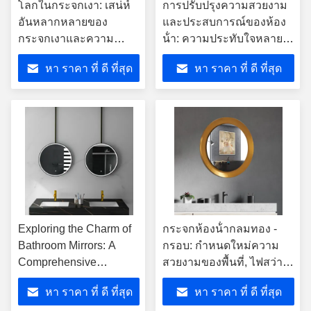
โลกในกระจกเงา: เสน่ห์
การปรับปรุงความสวยงาม
อันหลากหลายของ
และประสบการณ์ของห้อง
กระจกเงาและความ
น้ํา: ความประทับใจหลาย
เฉลียวฉลาดของผู้ผลิต
มิติของกระจกห้องน้ําที่
หา ราคา ที่ ดี ที่สุด
หา ราคา ที่ ดี ที่สุด
กระจกเงา
ฉลาด
Exploring the Charm of
กระจกห้องน้ํากลมทอง -
Bathroom Mirrors: A
กรอบ: กําหนดใหม่ความ
Comprehensive
สวยงามของพื้นที่, ไฟสว่าง
Analysis of Advantages
ชีวิตประจําวันที่ละเอียด
หา ราคา ที่ ดี ที่สุด
หา ราคา ที่ ดี ที่สุด
and Diverse Application