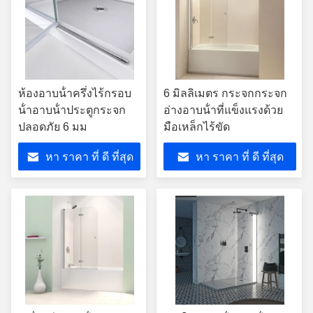
ห้องอาบน้ําครึ่งไร้กรอบ
6 มิลลิเมตร กระจกกระจก
น้ําอาบน้ําประตูกระจก
อ่างอาบน้ําที่แข็งแรงด้วย
ปลอดภัย 6 มม
มือเหล็กไร้ขัด
หา ราคา ที่ ดี ที่สุด
หา ราคา ที่ ดี ที่สุด