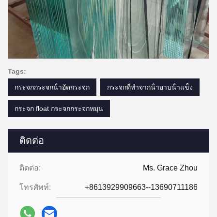
Tags:
กระจกกระจกน้ําอัดกระจก
กระจกที่ทําจากน้ําอาบน้ําแข็ง
กระจก float กระจกกระจกหมุน
ติดต่อ
ติดต่อ:
Ms. Grace Zhou
โทรศัพท์:
+8613929909663--13690711186