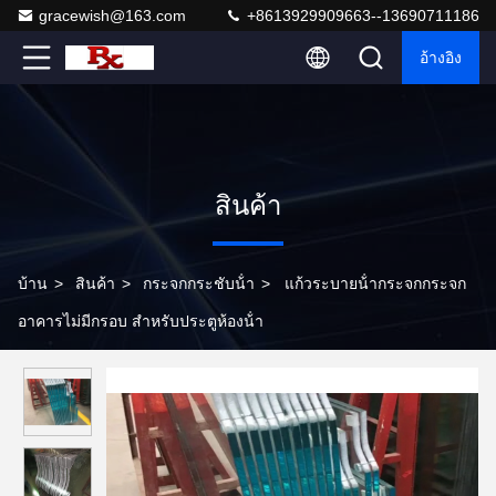
gracewish@163.com
+8613929909663--13690711186
อ้างอิง
สินค้า
บ้าน
>
สินค้า
>
กระจกกระชับน้ํา
>
แก้วระบายน้ํากระจกกระจก
อาคารไม่มีกรอบ สําหรับประตูห้องน้ํา