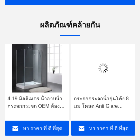
ผลิตภัณฑ์คล้ายกัน
4-19 มิลลิเมตร น้ําอาบน้ํา
กระจกกระจกน้ําอุ่นโค้ง 8
กระจกกระจก OEM ห้องน้ํา
มม โคลด Anti Glare
ประตูกระจก ความแข็งแรง
Coating SGS
สูง
หา ราคา ที่ ดี ที่สุด
หา ราคา ที่ ดี ที่สุด