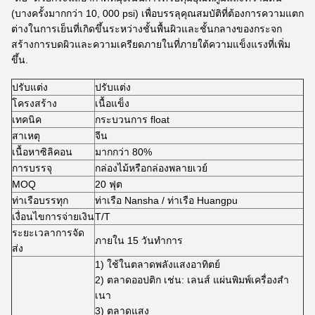
(บางครั้งมากกว่า 10, 000 psi) เพื่อบรรลุคุณสมบัติที่ต้องการความแตก
ต่างในการเย็นที่เกิดขึ้นระหว่างชั้นพื้นผิวและชั้นกลางของกระจก
สร้างการบดผิวและความเครียดภายในที่ภายใต้ความแข็งแรงที่เพิ่ม
ขึ้น.
ปรับแต่ง
ปรับแต่ง
โครงสร้าง
เนื้อแข็ง
เทคนิค
กระบวนการ float
สาเหตุ
จีน
เนื้อหาซิลิคอน
มากกว่า 80%
การบรรจุ
กล่องไม้หรือกล่องพลายเวย์
MOQ
20 ฟุต
ท่าเรือบรรทุก
ท่าเรือ Nansha / ท่าเรือ Huangpu
เงื่อนไขการจ่ายเงิน
T/T
ระยะเวลาการจัด
ภายใน 15 วันทําการ
ส่ง
1) ใช้ในตลาดพลังแสงอาทิตย์
2) ตลาดออปติก เช่น: เลนส์ แผ่นพิมพ์เครื่องสํา
เนา
3) ตลาดแสง