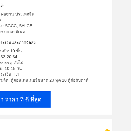
ค้า
ด: ฝอซาน ประเทศจีน
O
รอง: SGCC, SAI,CE
 กระจกลามิเนต
าระเงินและการจัดส่ง
้นต่ำ: 10 ชิ้น
.32-20.64
บรรจุ: ลังไม้
บ: 10-15 วัน
ระเงิน: T/T
ิต: ตู้คอนเทนเนอร์ขนาด 20 ฟุต 10 ตู้ต่อสัปดาห์
า ราคา ที่ ดี ที่สุด