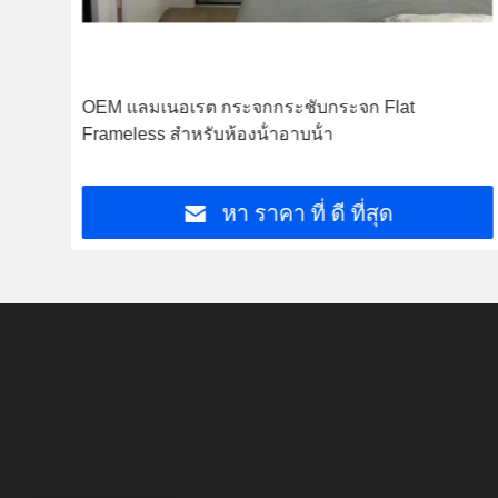
OEM แลมเนอเรต กระจกกระชับกระจก Flat
Frameless สําหรับห้องน้ําอาบน้ํา
หา ราคา ที่ ดี ที่สุด