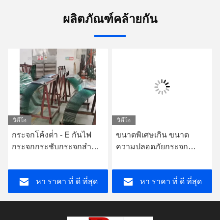
ผลิตภัณฑ์คล้ายกัน
วิดีโอ
วิดีโอ
กระจกโค้งต่ํา - E กันไฟ
ขนาดพิเศษเกิน ขนาด
กระจกกระชับกระจกสําห
ความปลอดภัยกระจก
รับโชว์และตู้เย็น
laminated ผนัง 8-40mm
ความหนา
หา ราคา ที่ ดี ที่สุด
หา ราคา ที่ ดี ที่สุด