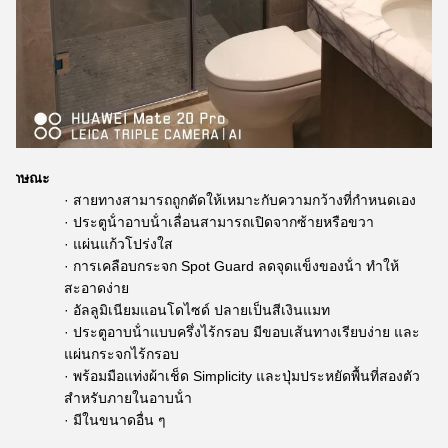
ลักษณะ
· สายทางสามารถถูกตัดให้เหมาะกับความกว้างที่กําหนดเอง
· ประตูน้ําอาบน้ําเลื่อนสามารถเปิดจากซ้ายหรือขวา
· แผ่นแก้วโปร่งใส
· การเคลือบกระจก Spot Guard ลดจุดแข็งของน้ํา ทําให้
สะอาดง่าย
· อัลลูมิเนียมแอนโดไซด์ ปลายเป็นสีเงินแมท
· ประตูอาบน้ําแบบครึ่งไร้กรอบ มีขอบเส้นทางเรียบง่าย และ
แผ่นกระจกไร้กรอบ
· พร้อมมือแท่งผ้าเช็ด Simplicity และปุ่มประหยัดพื้นที่สองตัว
สําหรับภายในอาบน้ํา
· มีในขนาดอื่น ๆ