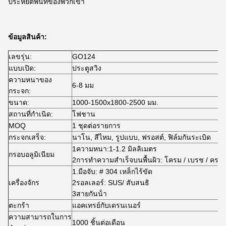
ประหยัดพื้นที่ของพวกเขา
ข้อมูลสินค้า:
เลขรุ่น:
GO124
แบบเปิด:
ประตูสวิง
ความหนาของ
6-8 มม
กระจก:
ขนาด:
1000-1500x1800-2500 มม.
สถานที่กําเนิด:
โฟชาน
MOQ
1 ชุดต่อรายการ
กระจกเสร็จ:
นาโน, สีไหม, รูปแบบ, ฟรอสต์, ฟิล์มกันระเบิด
1ความหนา:1-1.2 มิลลิเมตร
กรอบอลูมิเนียม
2การทําความสําเร็จบนพื้นผิว: โครม / เบรช / คราบ
1.มือจับ: # 304 เหล็กไร้ขัด
เครื่องจักร
2รอลเลอร์: SUS/ สับสนธิ
3สายกันน้ํา
ตะกร้า
แอคเทรย์กับเดรนเนอร์
ความสามารถในการ
1000 ชิ้นต่อเดือน