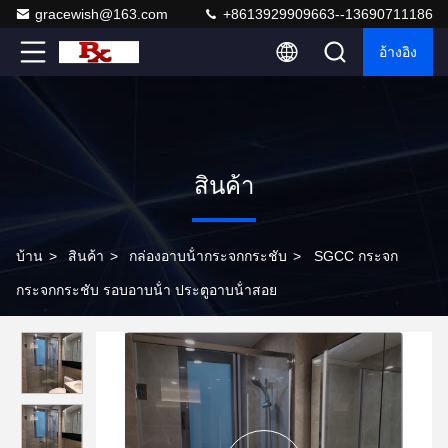
gracewish@163.com
+8613929909663--13690711186
อ้างอิง
สินค้า
บ้าน
>
สินค้า
>
กล่องอาบน้ํากระจกกระชับ
>
SGCC กระจก
กระจกกระชับ รอบอาบน้ํา ประตูอาบน้ําสอย