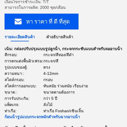
เงื่อนไขการชำระเงิน: T/T
สามารถในการผลิต: 2000 ชุด/เดือน
หา ราคา ที่ ดี ที่สุด
รายละเอียดสินค้า
คําอธิบายสินค้า
เน้น:
กล่องปรับปรุงแบบรูปลูกน้ํา
,
กระจกกระชับแบบสําหรับจออาบน้ํา
สีกรอบ:
กระจก/สีทอง/สีดำ
การตกแต่งพื้นผิวเฟรม:
กระจก/สี
รูปแบบของตู้:
ตรง
ความหนา::
4-12mm
สไตล์กรอบ:
กรอบ
สไตล์การออกแบบ:
ทันสมัย ​​ร่วมสมัย เรียบง่าย
ขนาด::
ขนาดตามต้องการ
การรับประกัน:
กว่า 5 ปี
แพ็คเกจ:
ลังไม้
ท่าเรือ:
ท่าเรือ Foshan/เซินเจิ้น
ก้อนน้ํารูปแบบกระจกหมักสําหรับฉากอาบน้ํา