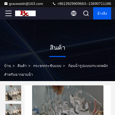
gracewish@163.com
+8613929909663--13690711186
อ้างอิง
สินค้า
บ้าน
>
สินค้า
>
กระจกกระชับแบบ
>
ก้อนน้ํารูปแบบกระจกหมัก
สําหรับฉากอาบน้ํา