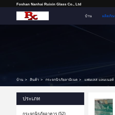
Foshan Nanhai Ruixin Glass Co., Ltd
บ้าน
ผลิตภัณ
บ้าน
>
สินค้า
>
กระจกนิรภัยลามิเนต
>
แฟมเลส แลมเนอท์ 
ประเภท
กระจกนิรภัยอาคาร
(52)