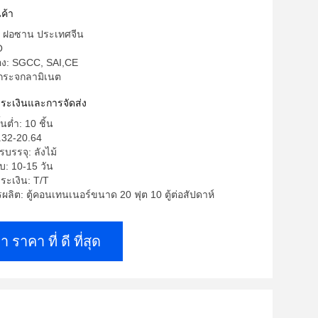
ค้า
ด: ฝอซาน ประเทศจีน
O
รอง: SGCC, SAI,CE
 กระจกลามิเนต
าระเงินและการจัดส่ง
้นต่ำ: 10 ชิ้น
.32-20.64
บรรจุ: ลังไม้
บ: 10-15 วัน
ระเงิน: T/T
ิต: ตู้คอนเทนเนอร์ขนาด 20 ฟุต 10 ตู้ต่อสัปดาห์
า ราคา ที่ ดี ที่สุด