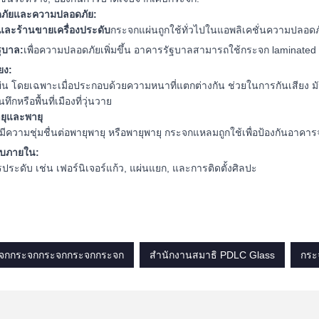
ภัยและความปลอดภัย:
ละร้านขายเครื่องประดับ
กระจกแผ่นถูกใช้ทั่วไปในแอพลิเคชั่นความปลอด
ฐบาล:
เพื่อความปลอดภัยเพิ่มขึ้น อาคารรัฐบาลสามารถใช้กระจก laminated 
ยง:
น โดยเฉพาะเมื่อประกอบด้วยความหนาที่แตกต่างกัน ช่วยในการกันเสียง มัน
ทึกหรือพื้นที่เมืองที่วุ่นวาย
ายุและพายุ
่ที่มีความชุ่มชื่นต่อพายุพายุ หรือพายุพายุ กระจกแหลมถูกใช้เพื่อป้องกันอา
บภายใน:
ประดับ เช่น เฟอร์นิเจอร์แก้ว, แผ่นแยก, และการติดตั้งศิลปะ
จกกระจกกระจกกระจกกระจก
สํานักงานสมาธิ PDLC Glass
กระ