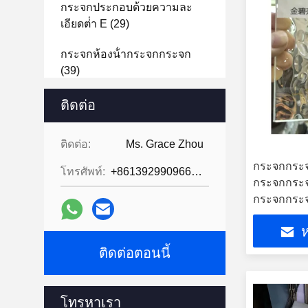
กระจกประกอบด้วยความละ
เอียดต่ํา E
(29)
กระจกห้องน้ํากระจกกระจก
(39)
ประตูกระจกนิรภัย
(31)
ติดต่อ
สกรีนอาบน้ํากระจกกระชับ
ติดต่อ:
Ms. Grace Zhou
(31)
กระจกกระ
โทรศัพท์:
+8613929909663--13690711186
กล่องอาบน้ํากระจกกระชับ
(39)
กระจกกระ
กระจกกระ
ค้อนอิฐแก้ว
(47)
ห
แก้วสูญญากาศ
(2)
ติดต่อตอนนี้
เครื่องประดับ
(5)
โทรหาเรา