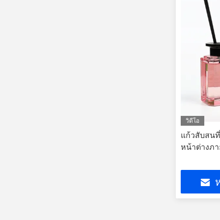
วิดีโอ
แก้วสับสนที
หน้าต่างภ
ห