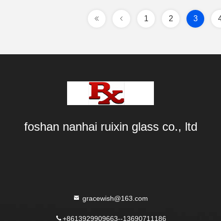
1
2
3
foshan nanhai ruixin glass co., ltd
gracewish@163.com
+8613929909663--13690711186